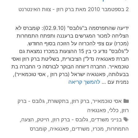
2 בספטמבר 2010
מאת
ברק רוזן - צוות האינטרנט
ידיעה שהתפרסמה ב"גלובס" (02.9.10): קומברס לא
הצליחה למכור המגרשים ברעננה ותפתח התמחרות
(מכרז) עם צפי להכרזה על הזוכה בסוף החודש.
ל"גלובס" נודע כי בין 15 ההצעות במכרז נמצאת גם
חברת פאנגאיה נדל"ן הציבורית, בשליטת ברק רוזן ואסי
טוכמאייר. החברה דיווחה הבוקר לבורסה כי החברה בת
בבעלותה, פאנגאיה ישראל (ברק רוזן , אסי טוכמאייר),
נמנית עם …
להמשך קריאה
קטגוריות
אסי טוכמאייר
,
ברק רוזן
,
בתקשורת
,
גלובס - ברק
רוזן
,
כללי
,
פאנגאיה
תגיות
בנייני משרדים
,
גלובס - ברק רוזן
,
הייטק
,
הצעה
,
התמחרות
,
מכרז
,
משרדים
,
פאנגאיה
,
קומברס