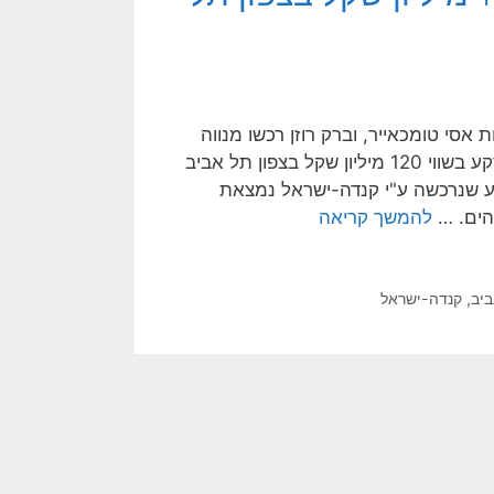
ת אסי טומכאייר, וברק רוזן רכשו מנווה
גד, חברת כור, בנק הפועלים ומרשת המלונות STARWOOD קרקע בשווי 120 מיליון שקל בצפון תל אביב
רקע שנרכשה ע"י קנדה-ישראל נמצאת
 הים. …
להמשך קריאה
ביב
,
קנדה-ישראל