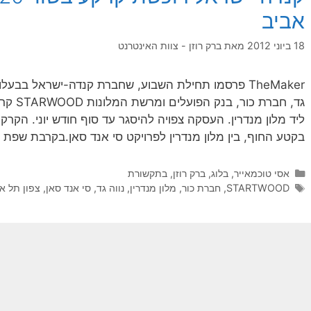
אביב
18 ביוני 2012
מאת
ברק רוזן - צוות האינטרנט
TheMaker פרסמו תחילת השבוע, שחברת קנדה-ישראל בבעלו
ליד מלון מנדרין. העסקה צפויה להיסגר עד סוף חודש יוני. הק
בקטע החוף, בין מלון מנדרין לפרויקט סי אנד סאן.בקרבת שפת
קטגוריות
אסי טוכמאייר
,
בלוג
,
ברק רוזן
,
בתקשורת
תגיות
STARTWOOD
,
חברת כור
,
מלון מנדרין
,
נווה גד
,
סי אנד סאן
,
צפון תל א