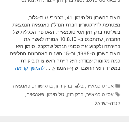
רואת החשבון טל סימון, 41, מבכירי גזית-גלוב,
מצטרפת לדירקטוריון חברת הנדל"ן פאנגאיה הנמצאת
בשליטת ברק רוזן אסי טוכמאייר. האסיפה הכללית של
החברה, שתתכנס ב- 10.8.10 אמורה לאשר את
בחירתה ולקבוע את סכומי הגמול שתקבל. סימון היא
רואת חשבון מ-1995, וב-15 השנים האחרונות החליפה
כמה מקומות עבודה: היא הייתה ראש צוות ביקורת
במשרד רואי החשבון שיף-הזנפרץ, …
להמשך קריאה
קטגוריות
אסי טוכמאייר
,
בלוג
,
ברק רוזן
,
בתקשורת
,
פאנגאיה
תגיות
אסי טוכמאייר
,
ברק רוזן
,
טל סימון
,
פאנגאיה
,
קנדה-ישראל