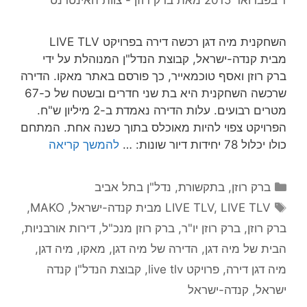
השחקנית מיה דגן רכשה דירה בפרויקט LIVE TLV
מבית קנדה-ישראל, קבוצת הנדל"ן המנוהלת על ידי
ברק רוזן ואסף טוכמאייר, כך פורסם באתר מאקו. הדירה
שרכשה השחקנית היא בת שני חדרים ובשטח של כ-67
מטרים רבועים. עלות הדירה נאמדת ב-2 מיליון ש"ח.
הפרויקט צפוי להיות מאוכלס בתוך כשנה אחת. המתחם
כולו יכלול 78 יחידות דיור שונות: …
להמשך קריאה
קטגוריות
ברק רוזן
,
בתקשורת
,
נדל"ן בתל אביב
תגיות
LIVE TLV מבית קנדה-ישראל
,
LIVE TLV
,
MAKO
,
ברק רוזן
,
ברק רוזן יו"ר
,
ברק רוזן מנכ"ל
,
דירות אורבניות
,
הבית של מיה דגן
,
הדירה של מיה דגן
,
מאקו
,
מיה דגן
,
מיה דגן דירה
,
פרויקט live tlv
,
קבוצת הנדל"ן קנדה
ישראל
,
קנדה-ישראל