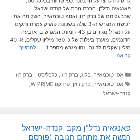
להגדלה לחצו על התמונה כפי שדווח בכלכליסט,
פאנגאיה נדל"ן, חברת הבת של קנדה ישראל
שבבעלותם של ברק רוזן ואסף טוכמאייר, השלימה את
רכישת המגרש ה-3 שלה בשכונת פארק צמרת ותקים
עליו מגדל מגורים בן 43 קומות. המגרש בן ארבעה
הדונמים, מוערך בעלות של כ-160 מיליון שקלים, או 40
מיליון שקלים לדונם. זהו מגרש מספר 11 …
להמשך
קריאה
קטגוריות
אסי טוכמאייר
,
בלוג
,
ברק רוזן
,
כלכליסט - ברק רוזן
תגיות
אסי טוכמאייר
,
ברק רוזן
,
פרויקט W PRIME
,
קנדה-ישראל
פאנגאיה נדל"ן מקב' קנדה-ישראל
רכשה את מתחם תנובה (פורסם