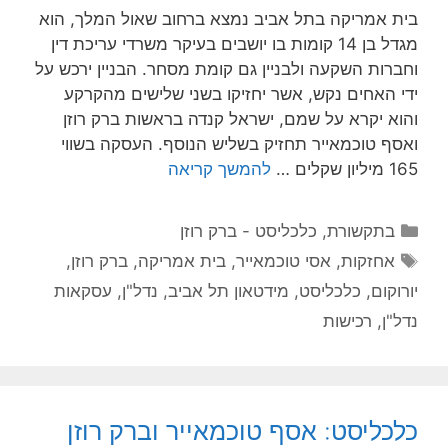
בית אמריקה בתל אביב נמצא ברחוב שאול המלך, הוא
מגדל בן 14 קומות בו יושבים בעיקר משרדי עריכת דין
וחברות השקעה ולבניין גם קומת מסחר. הבניין ירכש על
ידי האחים נקש, אשר יחזיקו בשני שלישים מהקרקע
והוא יקרא על שמם, ישראל קנדה בראשות ברק רוזן
ואסף טוכמאייר תחזיק בשליש הנוסף. העסקה בשווי
165 מיליון שקלים …
להמשך קריאה
קטגוריות
בתקשורת
,
כלכליסט - ברק רוזן
תגיות
אחזקות
,
אסי טוכמאייר
,
בית אמריקה
,
ברק רוזן
,
יורוקום
,
כלכליסט
,
מידטאון תל אביב
,
נדל"ן
,
עסקאות
נדל"ן
,
רכישות
כלכליסט: אסף טוכמאייר וברק רוזן