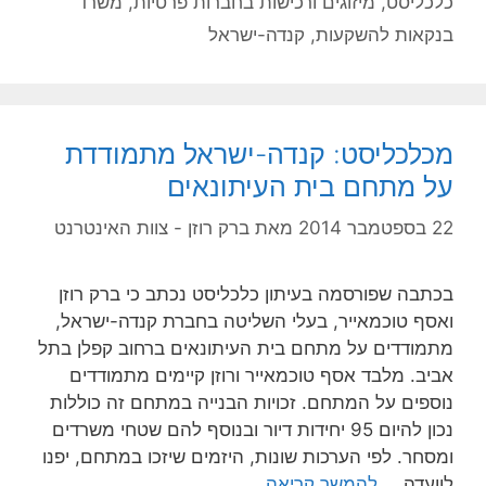
כלכליסט
,
מיזוגים ורכישות בחברות פרטיות
,
משרד
בנקאות להשקעות
,
קנדה-ישראל
מכלכליסט: קנדה-ישראל מתמודדת
על מתחם בית העיתונאים
22 בספטמבר 2014
מאת
ברק רוזן - צוות האינטרנט
בכתבה שפורסמה בעיתון כלכליסט נכתב כי ברק רוזן
ואסף טוכמאייר, בעלי השליטה בחברת קנדה-ישראל,
מתמודדים על מתחם בית העיתונאים ברחוב קפלן בתל
אביב. מלבד אסף טוכמאייר ורוזן קיימים מתמודדים
נוספים על המתחם. זכויות הבנייה במתחם זה כוללות
נכון להיום 95 יחידות דיור ובנוסף להם שטחי משרדים
ומסחר. לפי הערכות שונות, היזמים שיזכו במתחם, יפנו
לוועדה …
להמשך קריאה