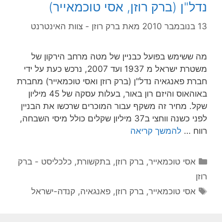
נדל"ן (ברק רוזן, אסי טוכמאייר)
13 בנובמבר 2010
מאת
ברק רוזן - צוות האינטרנט
מה ששימש בפועל כבניין של מטה מרחב הירקון של
משטרת ישראל מ 1937 ועד 2007, נרכש כעת על ידי
חברת פאנגאיה נדל"ן (ברק רוזן ואסי טוכמאייר) מחברת
באוהאוס והיזם רון באור, בעלות עסקה של 45 מיליון
שקל. מחיר זה משקף עבור המוכרים שרכשו את הבניין
לפני כשנה ווחצי ב37 מיליון שקלים כולל מיסי השבחה,
רווח …
להמשך קריאה
קטגוריות
אסי טוכמאייר
,
ברק רוזן
,
בתקשורת
,
כלכליסט - ברק
רוזן
תגיות
אסי טוכמאייר
,
ברק רוזן
,
פאנגאיה
,
קנדה-ישראל