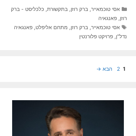
קטגוריות
אסי טוכמאייר
,
ברק רוזן
,
בתקשורת
,
כלכליסט - ברק
רוזן
,
פאנגאיה
תגיות
אסי טוכמאייר
,
ברק רוזן
,
מתחם אליפלט
,
פאנגאיה
נדל"ן
,
פרויקט פלורנטין
עמוד
עמוד
1
2
הבא
→