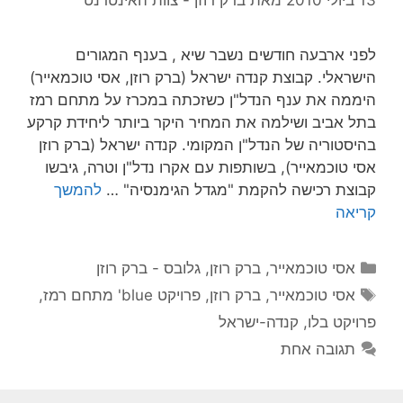
לפני ארבעה חודשים נשבר שיא , בענף המגורים
הישראלי. קבוצת קנדה ישראל (ברק רוזן, אסי טוכמאייר)
היממה את ענף הנדל"ן כשזכתה במכרז על מתחם רמז
בתל אביב ושילמה את המחיר היקר ביותר ליחידת קרקע
בהיסטוריה של הנדל"ן המקומי. קנדה ישראל (ברק רוזן
אסי טוכמאייר), בשותפות עם אקרו נדל"ן וטרה, גיבשו
קבוצת רכישה להקמת "מגדל הגימנסיה" …
להמשך
קריאה
קטגוריות
אסי טוכמאייר
,
ברק רוזן
,
גלובס - ברק רוזן
תגיות
אסי טוכמאייר
,
ברק רוזן
,
פרויקט blue' מתחם רמז
,
פרויקט בלו
,
קנדה-ישראל
תגובה אחת