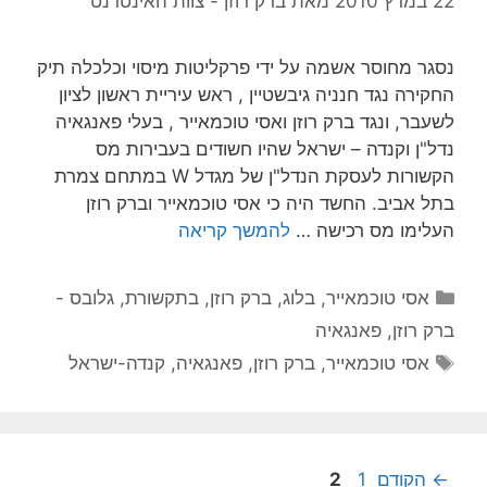
22 במרץ 2010
מאת
ברק רוזן - צוות האינטרנט
נסגר מחוסר אשמה על ידי פרקליטות מיסוי וכלכלה תיק
החקירה נגד חנניה גיבשטיין , ראש עיריית ראשון לציון
לשעבר, ונגד ברק רוזן ואסי טוכמאייר , בעלי פאנגאיה
נדל"ן וקנדה – ישראל שהיו חשודים בעבירות מס
הקשורות לעסקת הנדל"ן של מגדל W במתחם צמרת
בתל אביב. החשד היה כי אסי טוכמאייר וברק רוזן
העלימו מס רכישה …
להמשך קריאה
קטגוריות
אסי טוכמאייר
,
בלוג
,
ברק רוזן
,
בתקשורת
,
גלובס -
ברק רוזן
,
פאנגאיה
תגיות
אסי טוכמאייר
,
ברק רוזן
,
פאנגאיה
,
קנדה-ישראל
עמוד
עמוד
←
הקודם
1
2