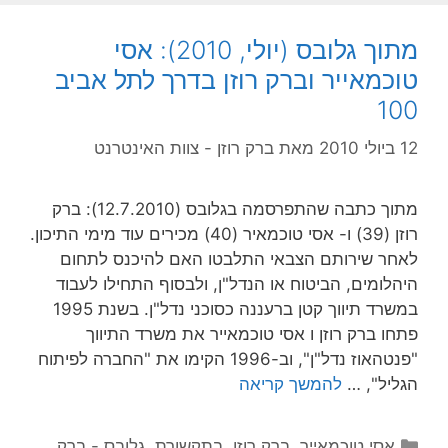
מתוך גלובס (יולי, 2010): אסי
טוכמאייר וברק רוזן בדרך לתל אביב
100
12 ביולי 2010
מאת
ברק רוזן - צוות האינטרנט
מתוך כתבה שהתפרסמה בגלובס (12.7.2010): ברק
רוזן (39) ו- אסי טוכמאיר (40) מכירים עוד מימי התיכון.
לאחר שירותם הצבאי התלבטו האם להיכנס לתחום
היהלומים, הביטוח או הנדל"ן, ולבסוף התחילו לעבוד
במשרד תיווך קטן ברעננה כסוכני נדל"ן. בשנת 1995
פתחו ברק רוזן ו אסי טוכמאייר את משרד התיווך
"פנטהאוז נדל"ן", וב-1996 הקימו את "החברה לפיתוח
הגליל", …
להמשך קריאה
קטגוריות
אסי טוכמאייר
,
ברק רוזן
,
בתקשורת
,
גלובס - ברק