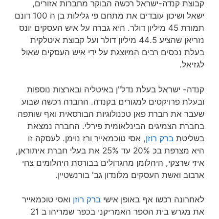
קבוצת קנדה-ישראל רכשה הבוקר מחברות אזורים,
ישאל ושיכון עובדים את מתחם פי גלילות בן ה 100 דונם
תמורת 45 מיליון דולר. היא גברה על איש העסקים יונס
נזריאן שהציע 44.5 מיליון דולר ועל קבוצת איטלקית
בעלת נכסים רבים המיוצגת על ידי איש העסקים שאול
לגזיאל.
קנדה- ישראל בעלת נדל"ן באיטליה ובארצות נוספות
ובעלת פרויקטים למגורים בקנדה. החברה רכשה שבוע
שעבר את חברת פאן טכנולוגיות הבורסאית ואף שותפה
בחברת הצמיגים הבינלאומית פירלי. החברה נמצאת
בשליטת
ברק רוזן
, אסי טוכמאייר ורז נוימן. לעסקה זו
היא מצרפת בכ 20% עד 25% את בעלי חברת איתוראן,
איזי שרצקי, היהלומן מהגדולים בבורסת היהלומים צחי
ארבוב ואשת העסקים מלונדון גב' בורנשטיין.
לאחרונה רכשו אף באופן אישי
ברק רוזן
ואסי טוכמאייר
את מגרש בית הספר האמריקני בכפר שמריהו ב 21