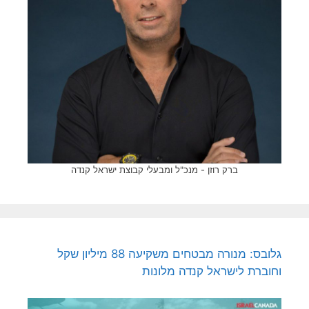
ברק רוזן - מנכ"ל ומבעלי קבוצת ישראל קנדה
גלובס: מנורה מבטחים משקיעה 88 מיליון שקל
וחוברת לישראל קנדה מלונות