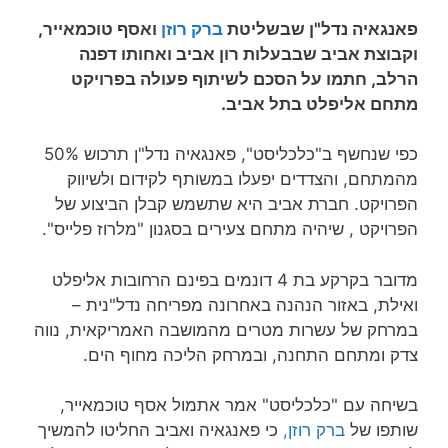
פאנגאיה נדל"ן שבשליטת
ברק רוזן
ואסף טוכמאייר,
וקבוצת אביב שבבעלות רון אביב ואחותו דפנה
הרלב, חתמו על הסכם לשיתוף פעולה בפרויקט
מתחם אליפלט בתל אביב.
כפי שנחשף ב"כלכליסט", פאנגאיה נדל"ן תרכוש 50%
מהמתחם, והצדדים יפעלו במשותף לקידום ולשיווק
הפרויקט. חברת אביב היא שתשמש קבלן הביצוע של
הפרויקט , שיהיה מתחם צעירים בסגנון "מלרוז פלייס".
מדובר בקרקע בת 4 דונמים בפינם הרחובות אליפלט
ואילת, באזור הנהנה באחרונה מפריחה נדל"נית –
במרחק של עשרות מטרים מהמושבה האמריקאית, נווה
צדק ומתחם התחנה, ובמרחק הליכה מחוף הים.
בשיחה עם "כלכליסט" אמר אתמול אסף טוכמאייר,
שותפו של
ברק רוזן,
כי פאנגאיה ואביב החליטו להמשיך