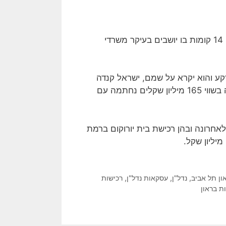
בית אמריקה בתל אביב נמצא ברחוב שאול המלך, הוא מגדל בן 14 קומות בו יושבים בעיקר משרדי
רקע והוא יקרא על שמם, ישראל קנדה
בראשות ברק רוזן ואסף טוכמאייר תחזיק בשליש הנוסף. העסקה בשווי 165 מיליון שקלים נחתמה עם
חרונה ובהן רכישת בית יורוקום ברמת
ון תל אביב
,
נדל"ן
,
עסקאות נדל"ן
,
רכישות
ת בראון