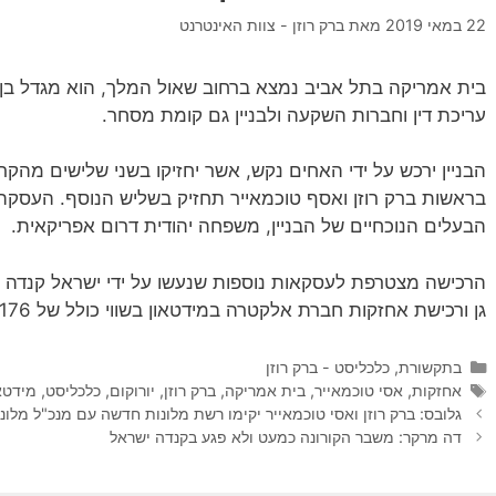
22 במאי 2019
מאת
ברק רוזן - צוות האינטרנט
עריכת דין וחברות השקעה ולבניין גם קומת מסחר.
הבניין ירכש על ידי האחים נקש, אשר יחזיקו בשני שלישים מהק
הבעלים הנוכחיים של הבניין, משפחה יהודית דרום אפריקאית.
הרכישה מצטרפת לעסקאות נוספות שנעשו על ידי ישראל קנדה לא
גן ורכישת אחזקות חברת אלקטרה במידטאון בשווי כולל של 176 מיליון שקל.
קטגוריות
בתקשורת
,
כלכליסט - ברק רוזן
תגיות
אחזקות
,
אסי טוכמאייר
,
בית אמריקה
,
ברק רוזן
,
יורוקום
,
כלכליסט
,
מידטא
גלובס: ברק רוזן ואסי טוכמאייר יקימו רשת מלונות חדשה עם מנכ"ל מלונו
דה מרקר: משבר הקורונה כמעט ולא פגע בקנדה ישראל