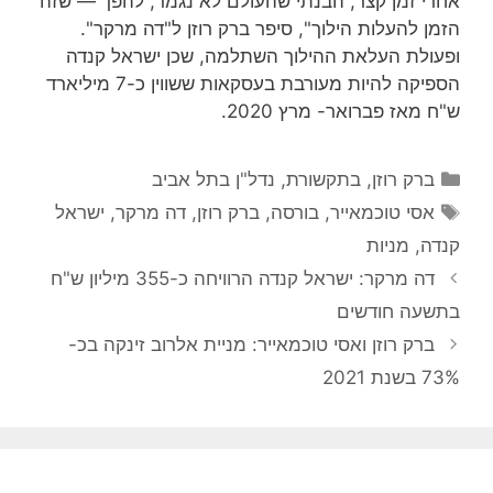
אחרי זמן קצר, הבנתי שהעולם לא נגמר, להפך — שזה
הזמן להעלות הילוך", סיפר ברק רוזן ל"דה מרקר".
ופעולת העלאת ההילוך השתלמה, שכן ישראל קנדה
הספיקה להיות מעורבת בעסקאות ששווין כ-7 מיליארד
ש"ח מאז פברואר- מרץ 2020.
קטגוריות
ברק רוזן
,
בתקשורת
,
נדל"ן בתל אביב
תגיות
אסי טוכמאייר
,
בורסה
,
ברק רוזן
,
דה מרקר
,
ישראל
קנדה
,
מניות
דה מרקר: ישראל קנדה הרוויחה כ-355 מיליון ש"ח
בתשעה חודשים
ברק רוזן ואסי טוכמאייר: מניית אלרוב זינקה בכ-
73% בשנת 2021